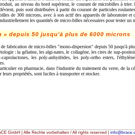
troduit, au niveau du bord supérieur, le courant de microbilles à trier.
 dévient, puis sont distribuées à partir du courant de particules roulant
s de 300 microns, avec à son actif des appareils de laboratoire et d'u
 industriellement les quantités de micro-billes nécessaires pour tester u
n » depuis 50 jusqu'à plus de 6000 microns
e de fabrication de micro-billes "mono-dispersion" depuis 50 jusqu'à p
gie : la gélatine, les algi-nates, le collagène, les cires de sup-positoir
caprolactones, les poly-anhydrides, les poly-ortho esters, l'éthylène-
es.
ticulier en pharmacie, dans l'industrie du traitement du verre, de la c
 leurs propriétés, sont faciles à transporter et stocker.
CE GmbH | Alle Rechte vorbehalten / All rights reserved |
info@brace.