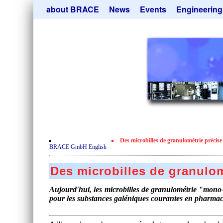
Skip
about BRACE
News
Events
Engineering
navigation
Services
Newsletter
Microsphere Un
Newsticker
Get
Heating Chamb
Facilites
Remove
Dryer
Movie
Sorting Units
Testimonials
Used Equipment
Certificates
Inquiry
Privacy Policy
Des microbilles de granulométrie précise
Contact
BRACE GmbH English
Des microbilles de granulom
Aujourd'hui, les microbilles de granulométrie "mono-d
pour les substances galéniques courantes en pharmac