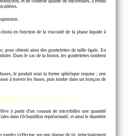
duction, et de contrôle qualité de microbilles, a rendu
iculières.
uspension.
 choisi en fonction de la viscosité de la phase liquide à
, pour obtenir ainsi des gouttelettes de taille égale. En
oduire. Dans le cas de la fusion, les gouttelettes tombent
 buses, le produit sous la forme sphérique requise ; une
passe à travers les buses, puis tombe dans un tronçon de
rélève à partir d'un courant de microbilles une quantité
ules dans l'échantillon représentatif, et ainsi le diamètre
on rondes s'effectue sur une plaque de tri, principalement