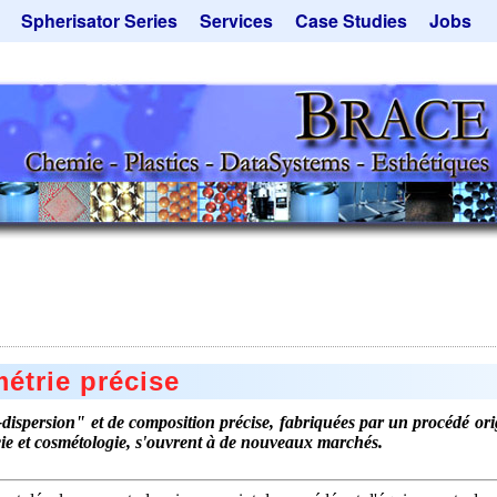
Spherisator Series
Services
Case Studies
Jobs
its
Spherisator M2
Process
Catalyst Support
ers
Pilot Units
Microcapsules
Dust Removal
Production Units
Microencapsulation
Emulsifiers
Inquiry
Contract Manufacturing
Flavor Capsules
 - Special Offers
Rental Equipment
Hollow Spheres
Inquiry
Instant Spheres
Polymers
Soluspheres
Taste Masking
étrie précise
Inquiry
ispersion" et de composition précise, fabriquées par un procédé origin
ie et cosmétologie, s'ouvrent à de nouveaux marchés.