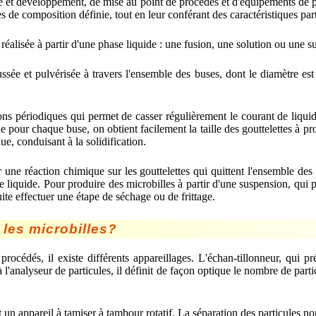
 et développement, de mise au point de procédés et d'équipements de pro
s de composition définie, tout en leur conférant des caractéristiques part
réalisée à partir d'une phase liquide : une fusion, une solution ou une s
ssée et pulvérisée à travers l'ensemble des buses, dont le diamètre est
ons périodiques qui permet de casser régulièrement le courant de liquide
ide pour chaque buse, on obtient facilement la taille des gouttelettes à pr
e, conduisant à la solidification.
r une réaction chimique sur les gouttelettes qui quittent l'ensemble des
 liquide. Pour produire des microbilles à partir d'une suspension, qui 
ite effectuer une étape de séchage ou de frittage.
 les microbilles?
procédés, il existe différents appareillages. L'échan-tillonneur, qui p
l'analyseur de particules, il définit de façon optique le nombre de partic
t un appareil à tamiser à tambour rotatif. La séparation des particules n