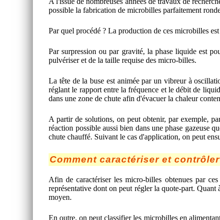
A l'issue de nombreuses années de travaux de recherche
possible la fabrication de microbilles parfaitement ronde
Par quel procédé ? La production de ces microbilles est 
Par surpression ou par gravité, la phase liquide est pou
pulvériser et de la taille requise des micro-billes.
La tête de la buse est animée par un vibreur à oscillati
réglant le rapport entre la fréquence et le débit de liqu
dans une zone de chute afin d'évacuer la chaleur contenu
A partir de solutions, on peut obtenir, par exemple, pa
réaction possible aussi bien dans une phase gazeuse que
chute chauffé. Suivant le cas d'application, on peut ensu
Comment caractériser et contrôler
Afin de caractériser les micro-billes obtenues par ces 
représentative dont on peut régler la quote-part. Quant à 
moyen.
En outre, on peut classifier les microbilles en alimentan