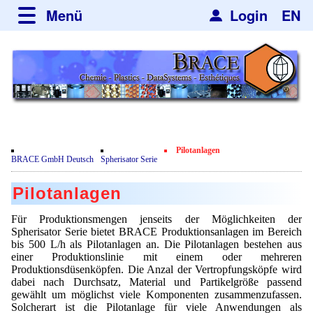
Menü
Login
EN
über BRACE
Leistungen
Neues
Newsticker
Newsletter
Veranstaltungen
Neubau
Nachrichten
Engineering
Pilotanlagen
Film
BRACE GmbH Deutsch
Spherisator Serie
Mikrokugelanlagen
Spherisator Serie
Kundenrezensionen
Pilotanlagen
Heizkammern
Spherisator M2
Dienstleistungen
Zertifikate
Für Produktionsmengen jenseits der Möglichkeiten der
Trockner
Spherisator Serie bietet BRACE Produktionsanlagen im Bereich
Datenschutzerklärung
Mikrokugeln und Verfahren
Anwendungen
bis 500 L/h als Pilotanlagen an. Die Pilotanlagen bestehen aus
Sortieranlagen
Produktionsanlagen
einer Produktionslinie mit einem oder mehreren
Kontakt
Mikrokapseln
Aromakapseln
Informationsmaterial
Produktionsdüsenköpfen. Die Anzal der Vertropfungsköpfe wird
Gebrauchte Maschinen - Angebote
Angebotsanfrage
dabei nach Durchsatz, Material und Partikelgröße passend
Mikroverkapselung
Emulgatoren
gewählt um möglichst viele Komponenten zusammenzufassen.
Hf and ZrHf mixed Microspheres
Jobbörse
Angebotsanfrage
Solcherart ist die Pilotanlage für viele Anwendungen als