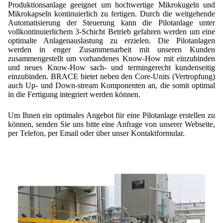
Lohnfertigung
Geschmacksmaskierung
Produktionsanlage geeignet um hochwertige Mikrokugeln und
Ultra spherical granulation (english)
Kontakt
Mikrokapseln kontinuierlich zu fertigen. Durch die weitgehende
Mietanlagen
Automatisierung der Steuerung kann die Pilotanlage unter
Instant Kugeln
Ultra spherical granulation (francais)
vollkontinuierlichem 3-Schicht Betrieb gefahren werden um eine
Kontaktformular
Suche
Angebotsanfrage
optimalte Anlagenauslastung zu erzielen. Die Pilotanlagen
Katalysatorträger
Des microbilles de granulométrie précise
werden in enger Zusammenarbeit mit unseren Kunden
Angebotsanfrage
Mitgliederseiten
zusammengestellt um vorhandenes Know-How mit einzubinden
Keramische Hohlkugeln
Runde Sache
und neues Know-How sach- und termingerecht kundenseitig
Bewertungsseite
einzubinden. BRACE bietet neben den Core-Units (Vertropfung)
Polymere
Neu Registrieren
Login
Fraunhofer UMSICHT Tage
auch Up- und Down-stream Komponenten an, die somit optimal
Anfahrt
in die Fertigung integriert werden können.
Soluspheres
Zusatzinformationen
Probiotics Encapsulation
Neu Registrieren
Registrierung
Um Ihnen ein optimales Angebot für eine Pilotanlage erstellen zu
Staubreduktion
Bestätigungsseite Registrierung
Powering Green Chemistry with Microspheres and
können, senden Sie uns bitte eine Anfrage von unserer Webseite,
Bestätigungsseite Anfrage
Microcapsules
per Telefon, per Email oder über unser Kontaktformular.
Angebotsanfrage
Account Aktiviert
Bestätigungsseite Bewertung
Shaping of Alginate–Silica Hybrid Materials
Passwort vergessen
Recovery of cobalt from dilute aqueous solutions
Development of alumina microspheres with controlled
size and shape
Prilling technology at Gala