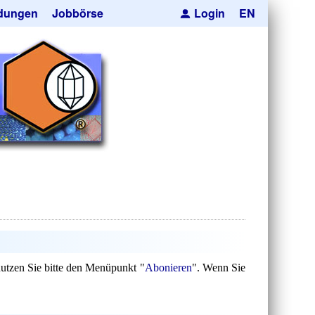
dungen
Jobbörse
Login
EN
pseln
ren
cksmaskierung
Kugeln
orträger
he Hohlkugeln
e
res
uktion
anfrage
nutzen Sie bitte den Menüpunkt "
Abonieren
". Wenn Sie