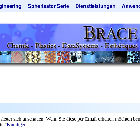
gineering
Spherisator Serie
Dienstleistungen
Anwen
rokugelanlagen
Spherisator M2
Mikrokugeln und Verfahren
Aromaka
zkammern
Pilotanlagen
Mikrokapseln
Emulgato
ckner
Produktionsanlagen
Mikroverkapselung
Geschma
tieranlagen
Angebotsanfrage
Lohnfertigung
Instant 
rauchte Maschinen - Angebote
Mietanlagen
Katalysat
ebotsanfrage
Angebotsanfrage
Keramisc
Polymer
Solusphe
Staubred
Angebots
wsletter sich anschauen. Wenn Sie diese per Email erhalten möchten be
te "
Kündigen
".