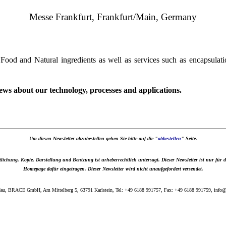
Messe Frankfurt, Frankfurt/Main, Germany
 Food and Natural ingredients as well as services such as encapsulati
t news about our technology, processes and applications.
Um diesen Newsletter abzubestellen gehen Sie bitte auf die "
abbestellen
" Seite.
lichung, Kopie, Darstellung und Bentzung ist urheberrechtlich untersagt. Dieser Newsletter ist nur für
Homepage dafür eingetragen. Dieser Newsletter wird nicht unaufgefordert versendet.
au, BRACE GmbH, Am Mittelberg 5, 63791 Karlstein, Tel: +49 6188 991757, Fax: +49 6188 991759, info@br