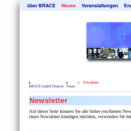
Navigation
über BRACE
Neues
Veranstaltungen
En
überspringen
Leistungen
Newsletter
Mik
Newsticker
Abonieren
Hei
Neubau
Kündigen
Tro
Film
Sor
Kundenrezensionen
Geb
Zertifikate
Ang
Datenschutzerklärung
Newsletter
Kontakt
BRACE GmbH Deutsch
Neues
Newsletter
Auf dieser Seite können Sie alle bisher erschienen Ne
einen Newsletter kündigen möchten, verwenden Sie bit