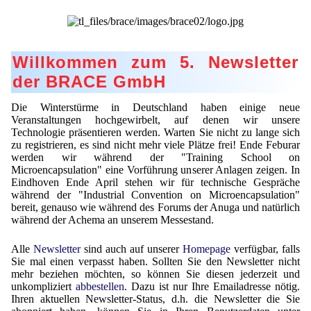
Lohnfertigung
Geschmacksmaskierung
Ultra spherical granulation (english)
Kontakt
Mietanlagen
Instant Kugeln
Ultra spherical granulation (francais)
Kontaktformular
Suche
Angebotsanfrage
Willkommen zum 5. Newsletter
Katalysatorträger
Des microbilles de granulométrie précise
Angebotsanfrage
der BRACE GmbH
Mitgliederseiten
Keramische Hohlkugeln
Runde Sache
Bewertungsseite
Die Winterstürme in Deutschland haben einige neue
Polymere
Neu Registrieren
Login
Fraunhofer UMSICHT Tage
Veranstaltungen hochgewirbelt, auf denen wir unsere
Anfahrt
Technologie präsentieren werden. Warten Sie nicht zu lange sich
Soluspheres
Zusatzinformationen
Probiotics Encapsulation
Neu Registrieren
zu registrieren, es sind nicht mehr viele Plätze frei! Ende Feburar
Registrierung
werden wir während der "Training School on
Staubreduktion
Bestätigungsseite Registrierung
Microencapsulation" eine Vorführung unserer Anlagen zeigen. In
Powering Green Chemistry with Microspheres and
Bestätigungsseite Anfrage
Eindhoven Ende April stehen wir für technische Gespräche
Microcapsules
Angebotsanfrage
Account Aktiviert
während der "Industrial Convention on Microencapsulation"
Bestätigungsseite Bewertung
bereit, genauso wie während des Forums der Anuga und natürlich
Shaping of Alginate–Silica Hybrid Materials
Passwort vergessen
während der Achema an unserem Messestand.
Recovery of cobalt from dilute aqueous solutions
Alle
Newsletter
sind auch auf unserer
Homepage
verfügbar, falls
Sie mal einen verpasst haben. Sollten Sie den Newsletter nicht
Development of alumina microspheres with controlled
mehr beziehen möchten, so können Sie diesen jederzeit und
size and shape
unkompliziert
abbestellen
. Dazu ist nur Ihre Emailadresse nötig.
Ihren aktuellen Newsletter-Status, d.h. die Newsletter die Sie
Prilling technology at Gala