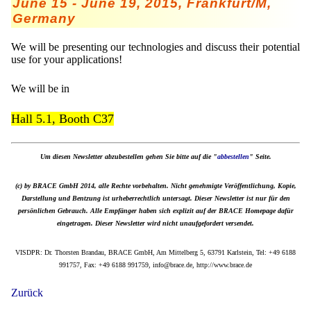
June 15 - June 19, 2015, Frankfurt/M,
Germany
We will be presenting our technologies and discuss their potential
use for your applications!
We will be in
Hall 5.1, Booth C37
Um diesen Newsletter abzubestellen gehen Sie bitte auf die "
abbestellen
" Seite.
(c) by BRACE GmbH 2014, alle Rechte vorbehalten. Nicht genehmigte Veröffentlichung, Kopie,
Darstellung und Bentzung ist urheberrechtlich untersagt. Dieser Newsletter ist nur für den
persönlichen Gebrauch. Alle Empfänger haben sich explizit auf der BRACE Homepage dafür
eingetragen. Dieser Newsletter wird nicht unaufgefordert versendet.
VISDPR: Dr. Thorsten Brandau, BRACE GmbH, Am Mittelberg 5, 63791 Karlstein, Tel: +49 6188
991757, Fax: +49 6188 991759, info@brace.de, http://www.brace.de
Zurück