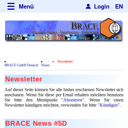
Menü
Login
EN
über BRACE
Leistungen
Neues
Newsticker
Newsletter
Veranstaltungen
Neubau
Engineering
Newsletter
Film
BRACE GmbH Deutsch
Neues
Abonieren
Mikrokugelanlagen
Spherisator Serie
Kundenrezensionen
Newsletter
Kündigen
Heizkammern
Spherisator M2
Dienstleistungen
Zertifikate
Nachrichten
Auf dieser Seite können Sie alle bisher erschienen Newsletter sich
Trockner
Pilotanlagen
anschauen. Wenn Sie diese per Email erhalten möchten benutzen
Datenschutzerklärung
Mikrokugeln und Verfahren
Anwendungen
Sie bitte den Menüpunkt "
Abonieren
". Wenn Sie einen
Sortieranlagen
Produktionsanlagen
Newsletter kündigen möchten, verwenden Sie bitte "
Kündigen
".
Kontakt
Mikrokapseln
Aromakapseln
Informationsmaterial
Gebrauchte Maschinen - Angebote
Angebotsanfrage
Mikroverkapselung
Emulgatoren
BRACE News #5D
Hf and ZrHf mixed Microspheres
Jobbörse
Angebotsanfrage