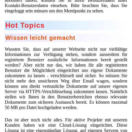
abonniert haben, können Sie in Ihren Benutzerdaten unter
Kontakt-Benutzerdaten einsehen. Bitte beachten Sie, dass Sie
Mikrokugeln für Instant-Getränkepulver
eingeloggt sein müssen um den Menüpunkt zu sehen.
A Leap Forward to Shaping Better Products –
Microencapsulation and Microgranulation
Hot Topics
Drip Casting Technologies at BRACE - An overview
Wissen leicht gemacht
(Movie)
Wussten Sie, dass auf unserer Webseite nicht nur vielfältige
Informationen zur Verfügung stehen, sondern ausserdem für
registrierte Benutzer zusätzliche Informationen bereit gestellt
werden? Aber nicht nur das, wir haben für alle registrierten
Benutzer die Möglichkeit eingerichtet uns eigene Dokumente
zukommen zu lassen - verschlüsselt und sicher. So müssen Sie
nicht mehr den unsicheren Weg über Email wagen, sondern
können uns direkt vertrauliche Dokumente auf unsere eigenen
Server via HTTPS-Verschlüsselung zukommen lassen. Natürlich
stellen wir Ihnen in den Benutzerbereichen ebenso relevante
Dokumente zum sicheren Austausch bereit. Es können maximal
50 MB pro Datei hochgeladen werden.
Das ist aber noch nicht alles. Für aktive Projekte mit unseren
Kunden haben wir eine Cloud-Lösung eingerichtet. Diese
Lösung ist eine eigenständige Lösung, auf eigenen Servern von