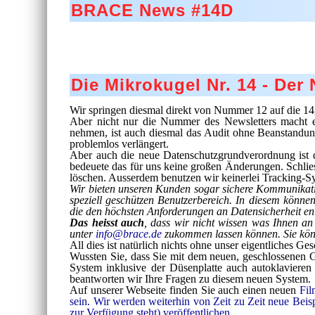
BRACE News #14D
Die Mikrokugel Nr. 14 - De
Wir springen diesmal direkt von Nummer 12 auf die 14, 
Aber nicht nur die Nummer des Newsletters macht 
nehmen, ist auch diesmal das Audit ohne Beanstandun
problemlos verlängert.
Aber auch die neue Datenschutzgrundverordnung ist
bedeuete das für uns keine großen Änderungen. Schlies
löschen. Ausserdem benutzen wir keinerlei Tracking-Sy
Wir bieten unseren Kunden sogar sichere Kommunikatio
speziell geschützen Benutzerbereich. In diesem könne
die den höchsten Anforderungen an Datensicherheit ent
Das heisst auch
, dass wir nicht wissen was Ihnen an 
unter
info@brace.de
zukommen lassen können. Sie könn
All dies ist natürlich nichts ohne unser eigentliches G
Wussten Sie, dass Sie mit dem neuen, geschlossenen 
System inklusive der Düsenplatte auch autoklaviere
beantworten wir Ihre Fragen zu diesem neuen System.
Auf unserer Webseite finden Sie auch einen neuen
Fi
sein. Wir werden weiterhin von Zeit zu Zeit neue Beis
zur Verfügung steht) veröffentlichen.