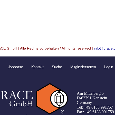
CE GmbH | Alle Rechte vorbehalten / All rights reserved |
info@brace.
icrospheres
Kontaktformular
Neu Registrieren
Jobbörse
Kontakt
Suche
Mitgliederseiten
Login
lation (english)
Angebotsanfrage
Zusatzinformationen
lation (francais)
Bewertungsseite
Passwort vergessen
ranulométrie précise
Anfahrt
Am Mittelberg 5
Registrierung
D-63791 Karlstein
Germany
T Tage
Tel: +49 6188 991757
Fax: +49 6188 991759