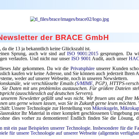
r Newsletter der BRACE GmbH
da die 13 ja bekanntlich keine Glückszahl ist.
einen Sprung, auch wir sind auf
ISO 9001:2015
gesprungen. Da wir 
gen verlaufen. Und nicht nur unser
ISO 9001
Audit, auch unser
HA
 dieses Jahr gekommen. Da wir die
Privatsphäre
unserer Kunden scho
slich kaufen wir keine Adresse, und Sie können auch jederzeit Ihren 
steme, weder auf unserer Webseite, noch in unseren Newslettern.
nskanäle, wie verschlüsselte Emails (
S/MIME
, PGP),
HTTPS-
v
ersch
n Sie Daten mit uns problemlos austauschen. Für größere Dateien steh
spricht (ausschliesslich auf
d
eutschen Servern).
unserem Newsletter gefällt und was nicht. Wir freuen uns auf Ihre Me
en uns gerne wissen lassen, was Sie in Zukunft gerne lesen möchten.
eschäft: Unsere Technologie zur Herstellung von
Mikrokugeln
,
Mikrokap
Glasreaktor Ihr Material in einer komplett geschlossenen Umgebung 
n ohne dies vorher zu demontieren! Endlich finden Sie die Lösung
lm
mit ein paar Beispielen unserer Technologie. Insbesondere für die Fa
piele für unsere Technologie auf unserer Webseite (allgemein verfügbar