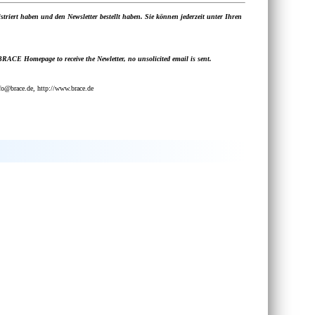
istriert haben und den Newsletter bestellt haben. Sie können jederzeit unter Ihren
 BRACE Homepage to receive the Newletter, no unsolicited email is sent.
@brace.de, http://www.brace.de