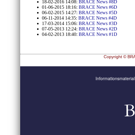
18-02-2016 14:08:
BRACE News #8D
01-06-2015 18:16:
BRACE News #6D
06-02-2015 14:27:
BRACE News #5D
06-11-2014 14:35:
BRACE News #4D
17-03-2014 15:06:
BRACE News #3D
07-05-2013 12:24:
BRACE News #2D
04-02-2013 18:40:
BRACE News #1D
Copyright © BRA
Navigation
Hf and ZrHf mixed M
überspringen
Informationsmaterial
Ultra spherical granu
Ultra spherical granu
Des microbilles de g
Runde Sache
Fraunhofer UMSICH