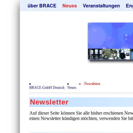
Navigation
über BRACE
Neues
Veranstaltungen
En
überspringen
Leistungen
Newsletter
Mik
Newsticker
Abonieren
Hei
Neubau
Kündigen
Tro
Film
Sor
Kundenrezensionen
Geb
Zertifikate
Ang
Datenschutzerklärung
Newsletter
Kontakt
BRACE GmbH Deutsch
Neues
Newsletter
Auf dieser Seite können Sie alle bisher erschienen Ne
einen Newsletter kündigen möchten, verwenden Sie bit