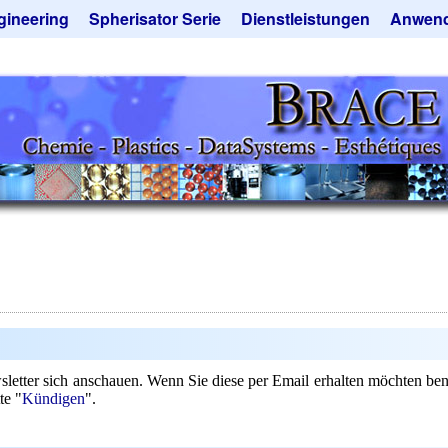
gineering
Spherisator Serie
Dienstleistungen
Anwen
rokugelanlagen
Spherisator M2
Mikrokugeln und Verfahren
Aromaka
zkammern
Pilotanlagen
Mikrokapseln
Emulgato
ckner
Produktionsanlagen
Mikroverkapselung
Geschma
tieranlagen
Angebotsanfrage
Lohnfertigung
Instant 
rauchte Maschinen - Angebote
Mietanlagen
Katalysat
ebotsanfrage
Angebotsanfrage
Keramisc
Polymer
Solusphe
Staubred
Angebots
wsletter sich anschauen. Wenn Sie diese per Email erhalten möchten be
te "
Kündigen
".