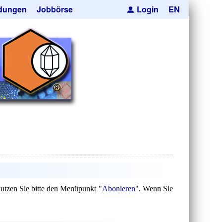
dungen
Jobbörse
Login
EN
pseln
ren
cksmaskierung
Kugeln
orträger
he Hohlkugeln
e
res
uktion
anfrage
nutzen Sie bitte den Menüpunkt "
Abonieren
". Wenn Sie