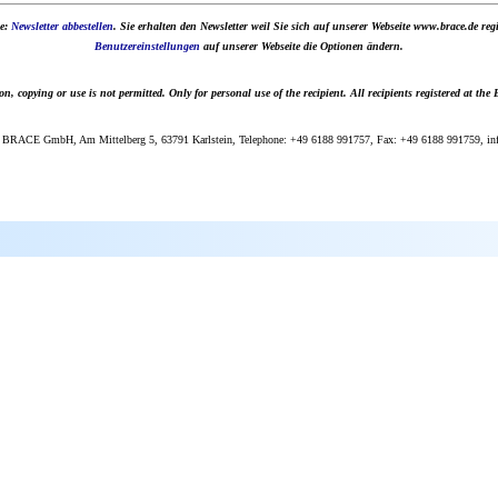
te:
Newsletter abbestellen
. Sie erhalten den Newsletter weil Sie sich auf unserer Webseite www.brace.de reg
Benutzereinstellungen
auf unserer Webseite die Optionen ändern.
 copying or use is not permitted. Only for personal use of the recipient. All recipients registered at the
 BRACE GmbH, Am Mittelberg 5, 63791 Karlstein, Telephone: +49 6188 991757, Fax: +49 6188 991759, info