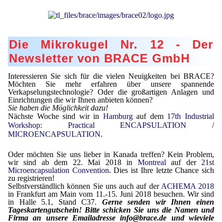
Lohnfertigung
Geschmacksmaskierung
Ultra spherical granulation (english)
Kontakt
Mietanlagen
Instant Kugeln
Ultra spherical granulation (francais)
Kontaktformular
Suche
Angebotsanfrage
Die Mikrokugel Nr. 12 - Der
Katalysatorträger
Des microbilles de granulométrie précise
Angebotsanfrage
Newsletter von BRACE GmbH
Mitgliederseiten
Keramische Hohlkugeln
Runde Sache
Bewertungsseite
Interessieren Sie sich für die vielen Neuigkeiten bei BRACE?
Polymere
Neu Registrieren
Login
Fraunhofer UMSICHT Tage
Möchten Sie mehr erfahren über unsere spannende
Anfahrt
Verkapselungstechnologie? Oder die großartigen Anlagen und
Soluspheres
Zusatzinformationen
Einrichtungen die wir Ihnen anbieten können?
Probiotics Encapsulation
Neu Registrieren
Sie haben die Möglichkeit dazu!
Registrierung
Nächste Woche sind wir in
Hamburg
auf dem
17th Industrial
Staubreduktion
Bestätigungsseite Registrierung
Powering Green Chemistry with Microspheres and
Workshop: Practical ENCAPSULATION /
Bestätigungsseite Anfrage
Microcapsules
MICROENCAPSULATION.
Angebotsanfrage
Account Aktiviert
Bestätigungsseite Bewertung
Shaping of Alginate–Silica Hybrid Materials
Oder möchten Sie uns lieber in Kanada treffen? Kein Problem,
Passwort vergessen
wir sind ab dem 22. Mai 2018 in
Montreal
auf der
21st
Recovery of cobalt from dilute aqueous solutions
Microencapsulation Convention
. Dies ist Ihre letzte Chance sich
zu registrieren!
Selbstverständlich können Sie uns auch auf der
ACHEMA 2018
Development of alumina microspheres with controlled
in Frankfurt am Main vom 11.-15. Juni 2018 besuchen. Wir sind
size and shape
in Halle 5.1, Stand C37.
Gerne senden wir Ihnen einen
Tageskartengutschein! Bitte schicken Sie uns die Namen und
Prilling technology at Gala
Firma an unsere Emailadresse info@brace.de und wieviele