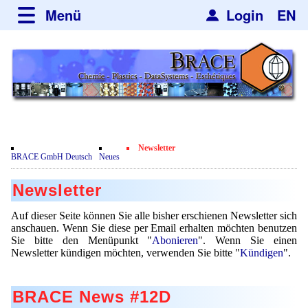
Menü
Login
EN
über BRACE
Leistungen
Neues
Newsticker
Newsletter
Veranstaltungen
Neubau
Engineering
Newsletter
Film
BRACE GmbH Deutsch
Neues
Abonieren
Mikrokugelanlagen
Spherisator Serie
Kundenrezensionen
Newsletter
Kündigen
Heizkammern
Spherisator M2
Dienstleistungen
Zertifikate
Nachrichten
Auf dieser Seite können Sie alle bisher erschienen Newsletter sich
Trockner
Pilotanlagen
anschauen. Wenn Sie diese per Email erhalten möchten benutzen
Datenschutzerklärung
Mikrokugeln und Verfahren
Anwendungen
Sie bitte den Menüpunkt "
Abonieren
". Wenn Sie einen
Sortieranlagen
Produktionsanlagen
Newsletter kündigen möchten, verwenden Sie bitte "
Kündigen
".
Kontakt
Mikrokapseln
Aromakapseln
Informationsmaterial
Gebrauchte Maschinen - Angebote
Angebotsanfrage
Mikroverkapselung
Emulgatoren
BRACE News #12D
Hf and ZrHf mixed Microspheres
Jobbörse
Angebotsanfrage