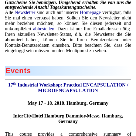
Gutscheine Sie benötigen. Umgehend erhalten Sie von uns die
Mikrokugeln für Instant-Getränkepulver
entsprechende Anzahl Tageskartengutscheine.
Alle
Newsletter
sind auch auf unserer
Homepage
verfügbar, falls
Sie mal einen verpasst haben. Sollten Sie den Newsletter nicht
A Leap Forward to Shaping Better Products –
mehr beziehen möchten, so können Sie diesen jederzeit und
Microencapsulation and Microgranulation
unkompliziert
abbestellen
. Dazu ist nur Ihre Emailadresse nötig.
Ihren aktuellen Newsletter-Status, d.h. die Newsletter die Sie
Drip Casting Technologies at BRACE - An overview
abonniert haben, können Sie in Ihren Benutzerdaten unter
(Movie)
Kontakt-Benutzerdaten einsehen. Bitte beachten Sie, dass Sie
eingeloggt sein müssen um den Menüpunkt zu sehen.
Events
th
17
Industrial Workshop:
Practical ENCAPSULATION /
MICROENCAPSULATION
May 17 - 18, 2018, Hamburg, Germany
InterCityHotel Hamburg Dammtor-Messe, Hamburg,
Germany
This course provides a comprehensive summary of