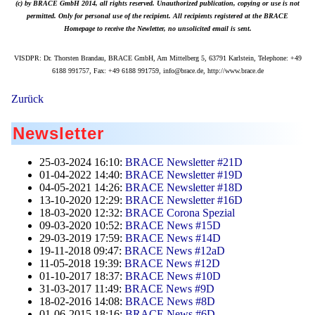
(c) by BRACE GmbH 2014, all rights reserved. Unauthorized publication, copying or use is not
permitted. Only for personal use of the recipient. All recipients registered at the BRACE
Homepage to receive the Newletter, no unsolicited email is sent.
VISDPR: Dr. Thorsten Brandau, BRACE GmbH, Am Mittelberg 5, 63791 Karlstein, Telephone: +49
6188 991757, Fax: +49 6188 991759, info@brace.de, http://www.brace.de
Zurück
Newsletter
25-03-2024 16:10:
BRACE Newsletter #21D
01-04-2022 14:40:
BRACE Newsletter #19D
04-05-2021 14:26:
BRACE Newsletter #18D
13-10-2020 12:29:
BRACE Newsletter #16D
18-03-2020 12:32:
BRACE Corona Spezial
09-03-2020 10:52:
BRACE News #15D
29-03-2019 17:59:
BRACE News #14D
19-11-2018 09:47:
BRACE News #12aD
11-05-2018 19:39:
BRACE News #12D
01-10-2017 18:37:
BRACE News #10D
31-03-2017 11:49:
BRACE News #9D
18-02-2016 14:08:
BRACE News #8D
01-06-2015 18:16:
BRACE News #6D