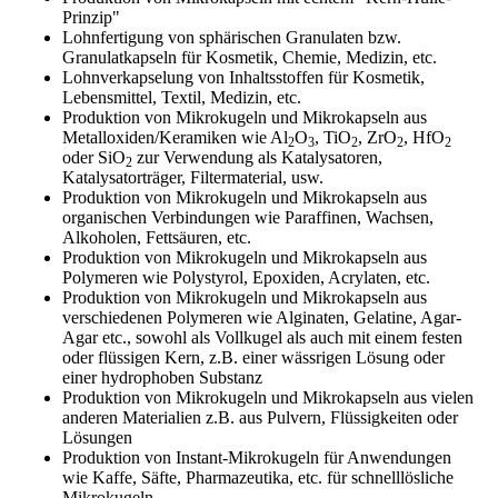
Lohnfertigung
Zertifikate
Geschmacksmaskierung
Prinzip"
Ultra spherical granulation (english)
Kontakt
Lohnfertigung von sphärischen Granulaten bzw.
Mietanlagen
Datenschutzerklärung
Instant Kugeln
Granulatkapseln für Kosmetik, Chemie, Medizin, etc.
Ultra spherical granulation (francais)
Kontaktformular
Lohnverkapselung von Inhaltsstoffen für Kosmetik,
Suche
Angebotsanfrage
Kontakt
Katalysatorträger
Lebensmittel, Textil, Medizin, etc.
Des microbilles de granulométrie précise
Produktion von Mikrokugeln und Mikrokapseln aus
Angebotsanfrage
Mitgliederseiten
Keramische Hohlkugeln
Metalloxiden/Keramiken wie Al
O
, TiO
, ZrO
, HfO
2
3
2
2
2
Runde Sache
oder SiO
zur Verwendung als Katalysatoren,
Bewertungsseite
2
Katalysatorträger, Filtermaterial, usw.
Polymere
Neu Registrieren
Login
Fraunhofer UMSICHT Tage
Produktion von Mikrokugeln und Mikrokapseln aus
Anfahrt
organischen Verbindungen wie Paraffinen, Wachsen,
Soluspheres
Zusatzinformationen
Probiotics Encapsulation
Neu Registrieren
Alkoholen, Fettsäuren, etc.
Registrierung
Produktion von Mikrokugeln und Mikrokapseln aus
Staubreduktion
Bestätigungsseite Registrierung
Powering Green Chemistry with Microspheres and
Polymeren wie Polystyrol, Epoxiden, Acrylaten, etc.
Bestätigungsseite Anfrage
Microcapsules
Produktion von Mikrokugeln und Mikrokapseln aus
Angebotsanfrage
Account Aktiviert
verschiedenen Polymeren wie Alginaten, Gelatine, Agar-
Bestätigungsseite Bewertung
Shaping of Alginate–Silica Hybrid Materials
Agar etc., sowohl als Vollkugel als auch mit einem festen
Passwort vergessen
oder flüssigen Kern, z.B. einer wässrigen Lösung oder
Recovery of cobalt from dilute aqueous solutions
einer hydrophoben Substanz
Produktion von Mikrokugeln und Mikrokapseln aus vielen
anderen Materialien z.B. aus Pulvern, Flüssigkeiten oder
Development of alumina microspheres with controlled
Lösungen
size and shape
Produktion von Instant-Mikrokugeln für Anwendungen
wie Kaffe, Säfte, Pharmazeutika, etc. für schnelllösliche
Prilling technology at Gala
Mikrokugeln