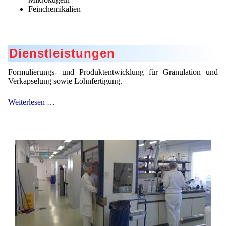
Feinchemikalien
Mikrokugeln für Instant-Getränkepulver
A Leap Forward to Shaping Better Products –
Microencapsulation and Microgranulation
Dienstleistungen
Drip Casting Technologies at BRACE - An overview
(Movie)
Formulierungs- und Produktentwicklung für Granulation und
Verkapselung sowie Lohnfertigung.
Dienstleistungen
Weiterlesen …