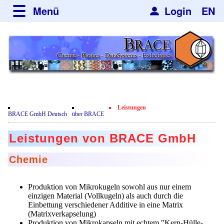
Menü
Login
EN
über BRACE
Neues
Newsletter
Veranstaltungen
AGB
Nachrichten
Engineering
Leistungen
AGB Dienstleistungen
BRACE GmbH Deutsch
über BRACE
Mikrokugelanlagen
Spherisator Serie
Einkaufsbedingungen
Leistungen von BRACE GmbH
Heizkammern
Spherisator M2
Dienstleistungen
Newsticker
Chemie
Trockner
Pilotanlagen
Mikrokugeln und Verfahren
Anwendungen
Neubau
Sortieranlagen
Produktionsanlagen
Mikrokapseln
Produktion von Mikrokugeln sowohl aus nur einem
Film
Aromakapseln
Informationsmaterial
einzigen Material (Vollkugeln) als auch durch die
Gebrauchte Maschinen - Angebote
Angebotsanfrage
Einbettung verschiedener Additive in eine Matrix
Mikroverkapselung
Kundenrezensionen
Emulgatoren
Hf and ZrHf mixed Microspheres
(Matrixverkapselung)
Jobbörse
Angebotsanfrage
Produktion von Mikrokapseln mit echtem "Kern-Hülle-