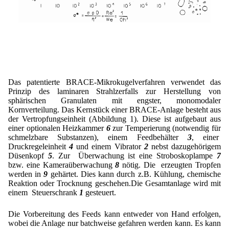
Das patentierte BRACE-Mikrokugelverfahren verwendet das
Prinzip des laminaren Strahlzerfalls zur Herstellung von
sphärischen Granulaten mit engster, monomodaler
Kornverteilung. Das Kernstück einer BRACE-Anlage besteht aus
der Vertropfungseinheit (Abbildung 1). Diese ist aufgebaut aus
einer optionalen Heizkammer
6
zur Temperierung (notwendig für
schmelzbare Substanzen), einem Feedbehälter
3
, einer
Druckregeleinheit
4
und einem Vibrator
2
nebst dazugehörigem
Düsenkopf
5
. Zur Überwachung ist eine Stroboskoplampe
7
bzw. eine Kameraüberwachung
8
nötig. Die erzeugten Tropfen
werden in
9
gehärtet. Dies kann durch z.B. Kühlung, chemische
Reaktion oder Trocknung geschehen.Die Gesamtanlage wird mit
einem Steuerschrank
1
gesteuert.
Die Vorbereitung des Feeds kann entweder von Hand erfolgen,
wobei die Anlage nur batchweise gefahren werden kann. Es kann