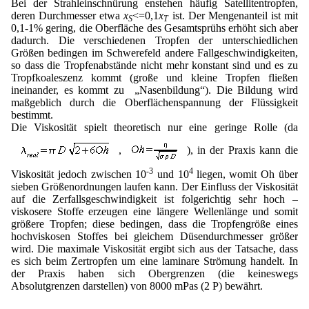
Bei der Strahleinschnürung enstehen häufig Satellitentropfen,
deren Durchmesser etwa
x
<=0,1
x
ist. Der Mengenanteil ist mit
S
T
0,1-1% gering, die Oberfläche des Gesamtsprühs erhöht sich aber
dadurch. Die verschiedenen Tropfen der unterschiedlichen
Größen bedingen im Schwerefeld andere Fallgeschwindigkeiten,
so dass die Tropfenabstände nicht mehr konstant sind und es zu
Tropfkoaleszenz kommt (große und kleine Tropfen fließen
ineinander, es kommt zu „Nasenbildung“). Die Bildung wird
maßgeblich durch die Oberflächenspannung der Flüssigkeit
bestimmt.
Die Viskosität spielt theoretisch nur eine geringe Rolle (da
,
), in der Praxis kann die
-3
4
Viskosität jedoch zwischen 10
und 10
liegen, womit Oh über
sieben Größenordnungen laufen kann. Der Einfluss der Viskosität
auf die Zerfallsgeschwindigkeit ist folgerichtig sehr hoch –
viskosere Stoffe erzeugen eine längere Wellenlänge und somit
größere Tropfen; diese bedingen, dass die Tropfengröße eines
hochviskosen Stoffes bei gleichem Düsendurchmesser größer
wird. Die maximale Viskosität ergibt sich aus der Tatsache, dass
es sich beim Zertropfen um eine laminare Strömung handelt. In
der Praxis haben sich Obergrenzen (die keineswegs
Absolutgrenzen darstellen) von 8000 mPas (2 P) bewährt.