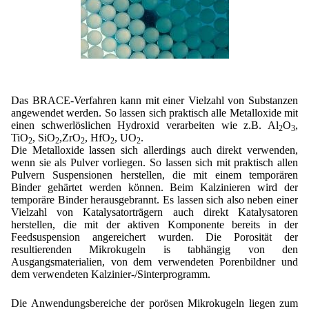
Das BRACE-Verfahren kann mit einer Vielzahl von Substanzen
angewendet werden. So lassen sich praktisch alle Metalloxide mit
einen schwerlöslichen Hydroxid verarbeiten wie z.B. Al
O
,
2
3
TiO
, SiO
,ZrO
, HfO
, UO
.
2
2
2
2
2
Die Metalloxide lassen sich allerdings auch direkt verwenden,
wenn sie als Pulver vorliegen. So lassen sich mit praktisch allen
Pulvern Suspensionen herstellen, die mit einem temporären
Binder gehärtet werden können. Beim Kalzinieren wird der
temporäre Binder herausgebrannt. Es lassen sich also neben einer
Vielzahl von Katalysatorträgern auch direkt Katalysatoren
herstellen, die mit der aktiven Komponente bereits in der
Feedsuspension angereichert wurden. Die Porosität der
resultierenden Mikrokugeln is tabhängig von den
Ausgangsmaterialien, von dem verwendeten Porenbildner und
dem verwendeten Kalzinier-/Sinterprogramm.
Die Anwendungsbereiche der porösen Mikrokugeln liegen zum