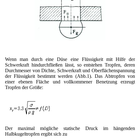
Mikrokugeln für Instant-Getränkepulver
A Leap Forward to Shaping Better Products –
Microencapsulation and Microgranulation
Drip Casting Technologies at BRACE - An overview
(Movie)
Wenn man durch eine Düse eine Flüssigkeit mit Hilfe der
Schwerkraft hindurchfließen lässt, so entstehen Tropfen, deren
Durchmesser von Dichte, Schwerkraft und Oberflächenspannung
der Flüssigkeit bestimmt werden (Abb.1). Das Abtropfen von
einer ebenen Fläche und vollkommener Benetzung erzeugt
Tropfen der Größe:
Der maximal mögliche statische Druck im hängenden
Halbkugeltropfen ergibt sich zu