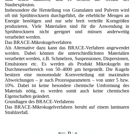
Lohnfertigung
Geschmacksmaskierung
Staubexplosion.
Ultra spherical granulation (english)
Kontakt
Insbesondere die Herstellung von Granulaten und Pulvern wird
Mietanlagen
Instant Kugeln
oft mit Sprühtrocknern durchgeführt, die erhebliche Mengen an
Ultra spherical granulation (francais)
Energie benötigen und nur sehr breit verteilte Korngrößen
Kontaktformular
Suche
Angebotsanfrage
Katalysatorträger
produzieren. Viele Materialien sind für die Anwendung in
Des microbilles de granulométrie précise
Sprühtrocknern nicht geeignet und müssen anderweitig
Angebotsanfrage
Mitgliederseiten
Keramische Hohlkugeln
verarbeitet werden.
Runde Sache
Das BRACE-Mikrokugelverfahren
Bewertungsseite
Als Alternative dazu kann das BRACE-Verfahren angewendet
Polymere
Neu Registrieren
Login
werden. Dabei können die unterschiedlichsten Materialien
Anfahrt
verarbeitet werden, z.B. Schmelzen, Suspensionen, Dispersionen,
Soluspheres
Zusatzinformationen
Probiotics Encapsulation
Neu Registrieren
Emulsionen etc. Es werden als Produkt Mikrokugeln im
Registrierung
Durchmesserbereich von 50–4000 µm hergestellt. Die Kugeln
Staubreduktion
Bestätigungsseite Registrierung
Powering Green Chemistry with Microspheres and
besitzen eine monomodale Kornverteilung mit maximalen
Bestätigungsseite Anfrage
Microcapsules
Abweichungen – je nach Prozessparametern – von unter 5 bzw.
Angebotsanfrage
Account Aktiviert
10%. Dabei ist keine besondere chemische Umformung des
Bestätigungsseite Bewertung
Shaping of Alginate–Silica Hybrid Materials
Materials nötig, es werden somit auch keine chemischen
Passwort vergessen
Eigenschaften geändert.
Recovery of cobalt from dilute aqueous solutions
Grundlagen des BRACE-Verfahrens
Das BRACE-Mikrokugelverfahren beruht auf einem laminaren
Strahlzerfall.
Development of alumina microspheres with controlled
size and shape
Prilling technology at Gala