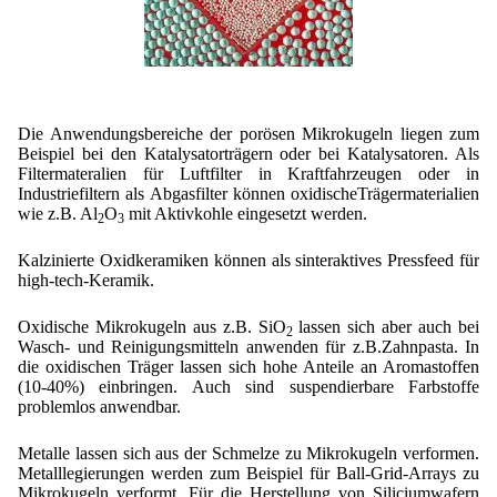
Die Anwendungsbereiche der porösen Mikrokugeln liegen zum
Beispiel bei den Katalysatorträgern oder bei Katalysatoren. Als
Filtermateralien für Luftfilter in Kraftfahrzeugen oder in
Industriefiltern als Abgasfilter können oxidischeTrägermaterialien
wie z.B. Al
O
mit Aktivkohle eingesetzt werden.
2
3
Kalzinierte Oxidkeramiken können als sinteraktives Pressfeed für
high-tech-Keramik.
Oxidische Mikrokugeln aus z.B. SiO
lassen sich aber auch bei
2
Wasch- und Reinigungsmitteln anwenden für z.B.Zahnpasta. In
die oxidischen Träger lassen sich hohe Anteile an Aromastoffen
(10-40%) einbringen. Auch sind suspendierbare Farbstoffe
problemlos anwendbar.
Metalle lassen sich aus der Schmelze zu Mikrokugeln verformen.
Metalllegierungen werden zum Beispiel für Ball-Grid-Arrays zu
Mikrokugeln verformt. Für die Herstellung von Siliciumwafern