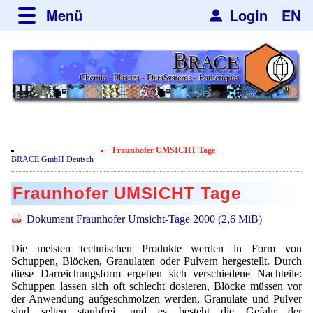
Menü
Login
EN
über BRACE
Leistungen
Neues
Newsticker
Newsletter
Veranstaltungen
Neubau
Nachrichten
Engineering
Fraunhofer UMSICHT Tage
Film
BRACE GmbH Deutsch
Mikrokugelanlagen
Spherisator Serie
Kundenrezensionen
Fraunhofer UMSICHT Tage
Heizkammern
Spherisator M2
Dienstleistungen
Zertifikate
Dokument Fraunhofer Umsicht-Tage 2000
(2,6 MiB)
Trockner
Pilotanlagen
Datenschutzerklärung
Mikrokugeln und Verfahren
Anwendungen
Die meisten technischen Produkte werden in Form von
Sortieranlagen
Produktionsanlagen
Kontakt
Mikrokapseln
Schuppen, Blöcken, Granulaten oder Pulvern hergestellt. Durch
Aromakapseln
Informationsmaterial
diese Darreichungsform ergeben sich verschiedene Nachteile:
Gebrauchte Maschinen - Angebote
Angebotsanfrage
Schuppen lassen sich oft schlecht dosieren, Blöcke müssen vor
Mikroverkapselung
Emulgatoren
Hf and ZrHf mixed Microspheres
der Anwendung aufgeschmolzen werden, Granulate und Pulver
Jobbörse
Angebotsanfrage
sind selten staubfrei, und es besteht die Gefahr der