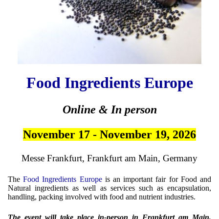
Mikrokugeln für Instant-Getränkepulver
A Leap Forward to Shaping Better Products –
Microencapsulation and Microgranulation
Drip Casting Technologies at BRACE - An overview
(Movie)
Food Ingredients Europe
Online & In person
November 17 - November 19, 2026
Messe Frankfurt, Frankfurt am Main, Germany
The
Food Ingredients Europe
is an important fair for Food and
Natural ingredients as well as services such as encapsulation,
handling, packing involved with food and nutrient industries.
The event will take place in-person in Frankfurt am Main,